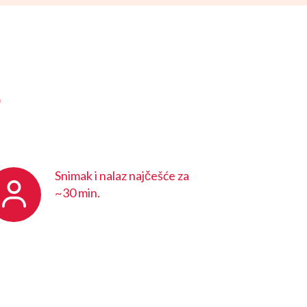
e
Snimak i nalaz najčešće za
~30 min.