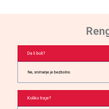
Reng
Da li boli?
Ne, snimanje je bezbolno.
Koliko traje?