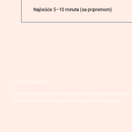
Najčešće 5–10 minuta (sa pripremom).
Treba vam pomoć
Na raspolaganju smo za sva vaša pitanja i zakazivanje termi
hiperbaričnu komoru, rengen ili reumatološke preglede.