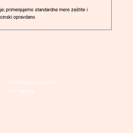
nje; primenjujemo standardne mere zaštite i
inski opravdano.
Za informacije pozovite
021 548 238