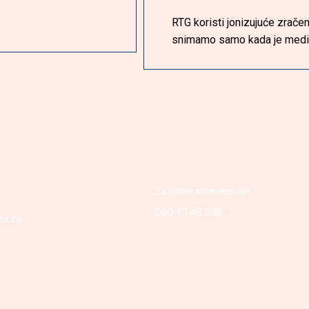
RTG koristi jonizujuće zrače
snimamo samo kada je medic
Za hitne intervencije
060 45 48 238
na za