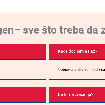
en– sve što treba da 
Kada dobijam nalaz?
Uobičajeno oko 30 minuta na
Da li ima zračenja?