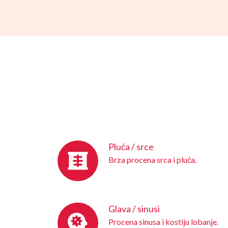
Pluća / srce
Brza procena srca i pluća.
Glava / sinusi
Procena sinusa i kostiju lobanje.