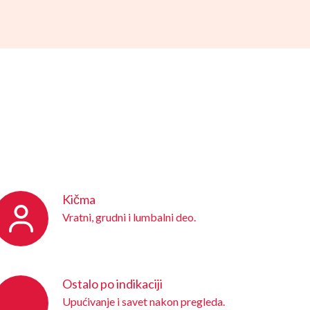
Kičma
Vratni, grudni i lumbalni deo.
Ostalo po indikaciji
Upućivanje i savet nakon pregleda.