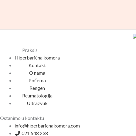
Praksis
Hiperbarična komora
Kontakt
O nama
Početna
Rengen
Reumatologija
Ultrazvuk
Ostanimo u kontaktu
info@hiperbaricnakomora.com
021 548 238