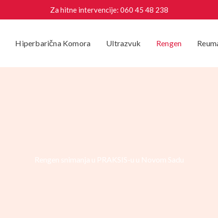
Za hitne intervencije:
060 45 48 238
Hiperbarična Komora
Ultrazvuk
Rengen
Reuma
Rengen snimanja u PRAKSIS-u u Novom Sadu